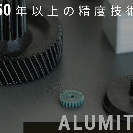
5
0
年
以
上
の
精
度
技
ALUMI