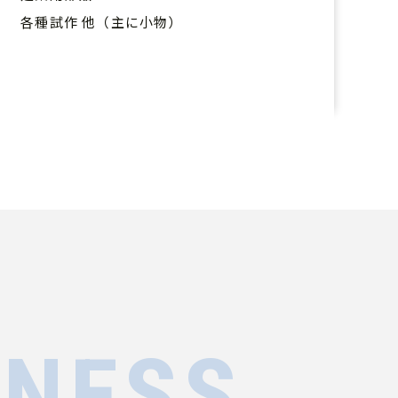
各種試作 他（主に小物）
INESS