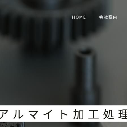
HOME
会社案内
ア
ル
マ
イ
ト
加
工
処