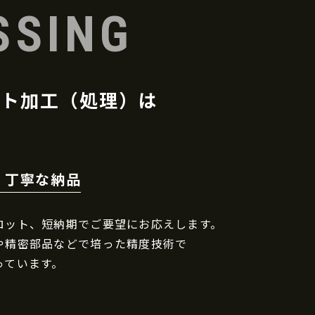
SSING
イト加工（処理）は
研
、丁寧な納品
ロット、短納期でご要望にお応えします。
や精密部品などで培った精度技術で
っています。